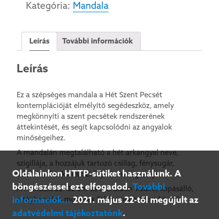
Kategória:
Mandala
Angyali
Mandalája
mennyiség
Leírás
További információk
Leírás
Ez a szépséges mandala a Hét Szent Pecsét
kontemplációját elmélyítő segédeszköz, amely
megkönnyíti a szent pecsétek rendszerének
áttekintését, és segít kapcsolódni az angyalok
minőségeihez.
A mandalán megtalálható a hét arkangyal neve,
szigillája, a hozzájuk tartozó csillag, fénysugár,
Oldalainkon HTTP-sütiket használunk. A
valamint Génkulcs Szidhije és hexagramja.
böngészéssel ezt elfogadod.
További
A mandala 32×32 cm-es méretben vízálló, kopásálló,
információk...
2021. május 22-től megújult az
eltéphetetlen monotex fóliára nyomtatva készül.
adatvédelmi tájékoztatónk
.