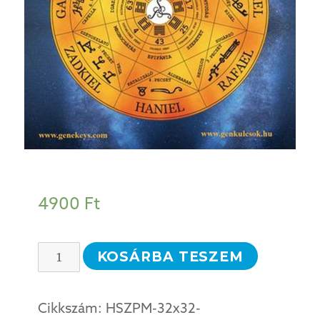
4900
Ft
A
KOSÁRBA TESZEM
Hét
Szent
Cikkszám:
HSZPM-32x32-
Pecsét